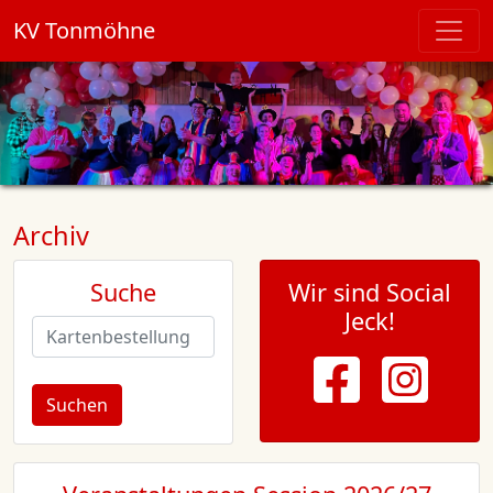
KV Tonmöhne
Archiv
Suche
Wir sind Social
Jeck!